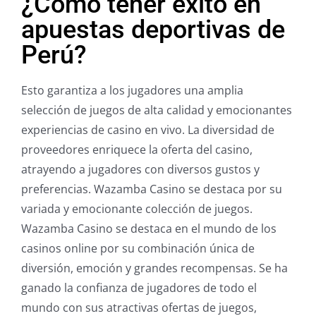
¿Cómo tener éxito en
apuestas deportivas de
Perú?
Esto garantiza a los jugadores una amplia
selección de juegos de alta calidad y emocionantes
experiencias de casino en vivo. La diversidad de
proveedores enriquece la oferta del casino,
atrayendo a jugadores con diversos gustos y
preferencias. Wazamba Casino se destaca por su
variada y emocionante colección de juegos.
Wazamba Casino se destaca en el mundo de los
casinos online por su combinación única de
diversión, emoción y grandes recompensas. Se ha
ganado la confianza de jugadores de todo el
mundo con sus atractivas ofertas de juegos,