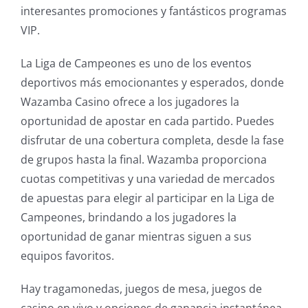
interesantes promociones y fantásticos programas
VIP.
La Liga de Campeones es uno de los eventos
deportivos más emocionantes y esperados, donde
Wazamba Casino ofrece a los jugadores la
oportunidad de apostar en cada partido. Puedes
disfrutar de una cobertura completa, desde la fase
de grupos hasta la final. Wazamba proporciona
cuotas competitivas y una variedad de mercados
de apuestas para elegir al participar en la Liga de
Campeones, brindando a los jugadores la
oportunidad de ganar mientras siguen a sus
equipos favoritos.
Hay tragamonedas, juegos de mesa, juegos de