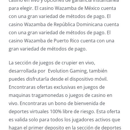
casino en vivo y opciones de ganancia instantánea
para elegir. El casino Wazamba de México cuenta
con una gran variedad de métodos de pago. El
casino Wazamba de República Dominicana cuenta
con una gran variedad de métodos de pago. El
casino Wazamba de Puerto Rico cuenta con una
gran variedad de métodos de pago.
La sección de juegos de crupier en vivo,
desarrollada por Evolution Gaming, también
puedes disfrutarla desde el dispositivo móvil.
Encontraras ofertas exclusivas en juegos de
maquinas tragamonedas o juegos de casino en
vivo. Encontraras un bono de bienvenida de
deportes virtuales 100% libre de riesgo. Esta oferta
es valida solo para todos los jugadores activos que
hagan el primer deposito en la sección de deportes