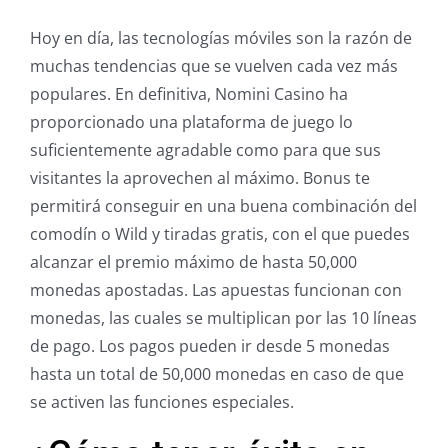
Hoy en día, las tecnologías móviles son la razón de
muchas tendencias que se vuelven cada vez más
populares. En definitiva, Nomini Casino ha
proporcionado una plataforma de juego lo
suficientemente agradable como para que sus
visitantes la aprovechen al máximo. Bonus te
permitirá conseguir en una buena combinación del
comodín o Wild y tiradas gratis, con el que puedes
alcanzar el premio máximo de hasta 50,000
monedas apostadas. Las apuestas funcionan con
monedas, las cuales se multiplican por las 10 líneas
de pago. Los pagos pueden ir desde 5 monedas
hasta un total de 50,000 monedas en caso de que
se activen las funciones especiales.